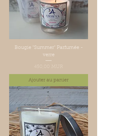
Bougie "Summer" Parfumée -
verre
Prix
450,00 MUR
Ajouter au panier