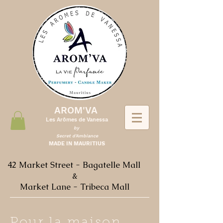
AROM'VA
Les Arômes de Vanessa
by
Secret d'Ambiance
MADE IN MAURITIUS
42 Market Street - Bagatelle Mall
&
Market Lane - Tribeca Mall