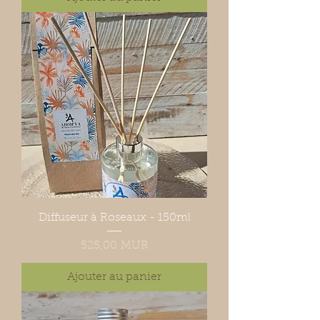
Diffuseur à Roseaux - 150ml
Prix
525,00 MUR
Ajouter au panier