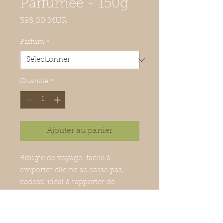
Parfumée - 150g
Prix
395,00 MUR
Parfum
*
Quantité
*
Ajouter au panier
Bougie de voyage, facile à
emporter elle ne se casse pas,
cadeau idéal à rapporter de
vacances.
Ingredients: Cire, parfum, Mèche
100% coton