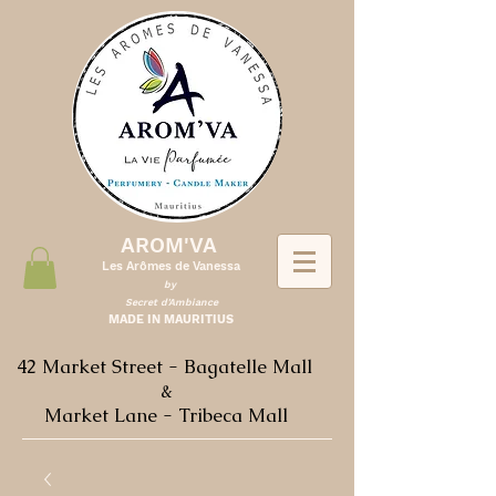
AROM'VA
Les Arômes de Vanessa
by
Secret d'Ambiance
MADE IN MAURITIUS
42 Market Street - Bagatelle Mall
&
Market Lane - Tribeca Mall