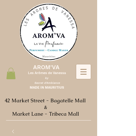
AROM'VA
Les Arômes de Vanessa
by
Secret d'Ambiance
MADE IN MAURITIUS
42 Market Street - Bagatelle Mall
&
Market Lane - Tribeca Mall