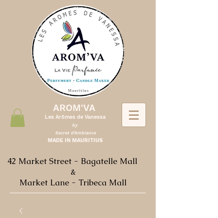
AROM'VA
Les Arômes de Vanessa
by
Secret d'Ambiance
MADE IN MAURITIUS
42 Market Street - Bagatelle Mall
&
Market Lane - Tribeca Mall