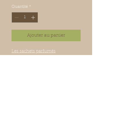
Quantité
*
Ajouter au panier
Les sachets parfumés
Ces petits sachets parfumés, se
glissent dans les petits espaces
pour les parfumer. Voiture,
armoire, tiroir, sacs de sport, sacs
à mains, valise, aspirateur... tous
vos petits espaces pourront être
parfumés pendant plusieurs
semaines.
Composé de petits grains
naturels et parfumés.